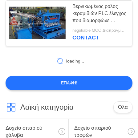
Βερνικωμένος ρόλος
κεραμιδιών PLC έλεγχος
12
που διαμορφώνει
Ρόλος σιλό χάλυβα
υδραυλική κουρά κύβων
negotiable MOQ:Διαπραγμάτευση
μηχανών την πιέζοντας
CONTACT
που διαμορφώνει τη
διαθέσιμη
μηχανή
loading...
45
ΕΠΑΦΉ!
Κρύος ρόλος που
διαμορφώνει τη
Λαϊκή κατηγορία
Όλα
μηχανή
Δοχείο σιταριού
Δοχείο σιταριού
χάλυβα
τροφών