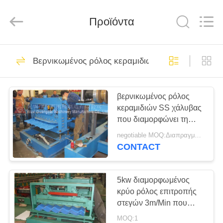
Guangcai
Machinery
Manufacture
Προϊόντα
Co.,
Ltd.
All
Rights
Reserved.
ΣΠΊΤΙ
19
Βερνικωμένος ρόλος κεραμιδιών που διαμορφώνε
Δοχείο σιταριού
ΠΡΟΪΌΝΤΑ
χάλυβα
βερνικωμένος ρόλος
κεραμιδιών SS χάλυβας
ΠΕΡΊΠΟΥ
που διαμορφώνει τη
ΕΜΕΊΣ
μηχανή/κρύος ρόλος
negotiable MOQ:Διαπραγμάτευση
που διαμορφώνει τη
CONTACT
μηχανή
12
ΓΎΡΟΣ
Δοχείο σιταριού
ΕΡΓΟΣΤΑΣΊΩΝ
5kw διαμορφωμένος
κρύο ρόλος επιτροπής
τροφών
στεγών 3m/Min που
ΠΟΙΟΤΙΚΌΣ
διαμορφώνει τη μηχανή
MOQ:1